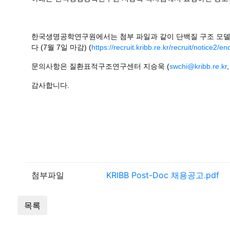
한국생명공학연구원에서는 첨부
파일과 같이 단백질 구조 모
다
(7
월
7
일 마감
) (
https://recruit.kribb.re.kr/recruit/notic
문의사항은 질환표적구조연구센터 지승욱
(
swchi@kribb.re.kr
감사합니다
.
첨부파일
KRIBB Post-Doc 채용공고.pdf