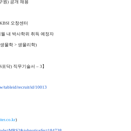
구원) 공개
채용
 KBSI 오창센터
3개월 내 박사학위 취득 예정자
생물학 > 생물리학)
S포닥) 직무기술서 – 3】
ew/
tableid/recruit/id/10013
ter.
co.kr
)
Code=MRS2&
jobnoticeSn=184738