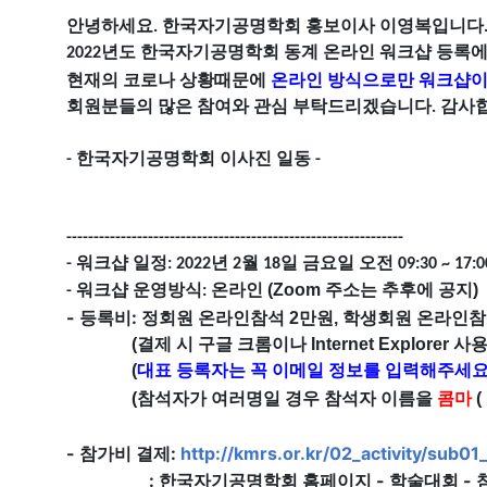
안녕하세요
.
한국자기공명학회
홍보이사
이영복입니다
2022
년도
한국자기공명학회
동계 온라인 워크샵
등록에
현재의
코로나
상황때문에
온라인
방식으로만
워크샵
회
원분들의
많은
참여와 관심
부탁드리겠습니다
.
감사
- 한국자기공명학회
이사진
일동 -
------------------------------
------------------------------
--
- 워크샵
일정
: 2022
년
2월 18일 금요일 오전 09:30 ~ 17:0
온라인 (Zoom 주소는 추후에 공지)
-
워크샵
운영방식
:
-
:
등록비
정회원 온라인참석 2만원, 학생회원 온라인참
(결제 시
구글 크롬이나 Internet Explorer 사
(
대표 등록자는 꼭 이메일 정보를 입력해주세요;
(
참석자가 여러명일 경우 참석자 이름을
콤마
(
-
:
http://kmrs.or.kr/02_activity/sub
참가비 결제
:
한국자기공명학회 홈페이지 - 학술대회 -