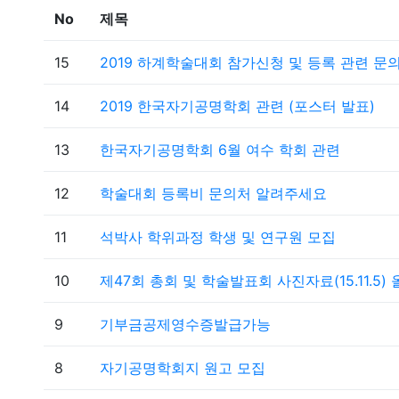
No
제목
15
2019 하계학술대회 참가신청 및 등록 관련 문
14
2019 한국자기공명학회 관련 (포스터 발표)
13
한국자기공명학회 6월 여수 학회 관련
12
학술대회 등록비 문의처 알려주세요
11
석박사 학위과정 학생 및 연구원 모집
10
제47회 총회 및 학술발표회 사진자료(15.11.5)
9
기부금공제영수증발급가능
8
자기공명학회지 원고 모집